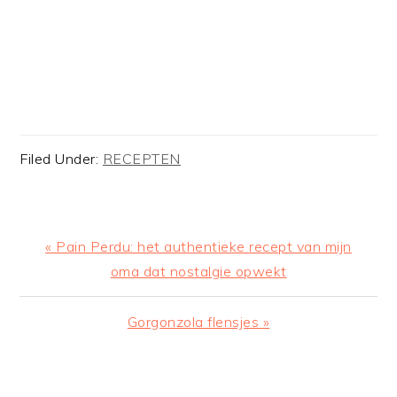
Filed Under:
RECEPTEN
Previous
« Pain Perdu: het authentieke recept van mijn
Post:
oma dat nostalgie opwekt
Next
Gorgonzola flensjes »
Post:
READER