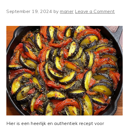
September 19, 2024
by
maner
Leave a Comment
Hier is een heerlijk en authentiek recept voor