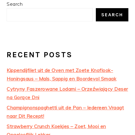
PRIMARY
Search
SIDEBAR
SEARCH
RECENT POSTS
Kippendijfilet uit de Oven met Zoete Knoflook-
Honingsaus – Mals, Sappig en Boordevol Smaak
Cytryny Faszerowane Lodami – Orzeźwiający Deser
na Gorące Dni
Champignonspaghetti uit de Pan – Iedereen Vraagt
naar Dit Recept!
Strawberry Crunch Koekjes – Zoet, Mooi en
Ongelooflijk Lekker