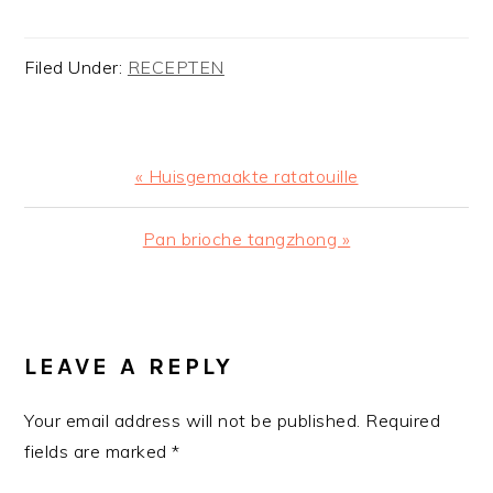
Filed Under:
RECEPTEN
Previous
« Huisgemaakte ratatouille
Post:
Next
Pan brioche tangzhong »
Post:
READER
INTERACTIONS
LEAVE A REPLY
Your email address will not be published.
Required
fields are marked
*