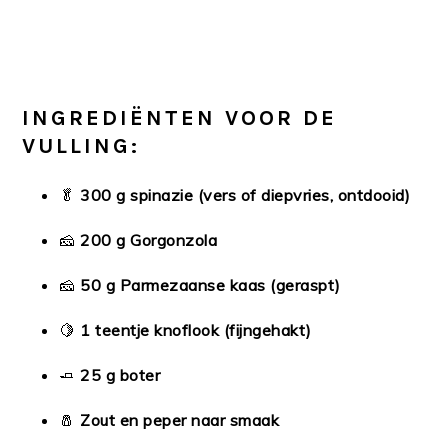
INGREDIËNTEN VOOR DE
VULLING:
🥬
300 g spinazie (vers of diepvries, ontdooid)
🧀
200 g Gorgonzola
🧀
50 g Parmezaanse kaas (geraspt)
🍋
1 teentje knoflook (fijngehakt)
🧈
25 g boter
🧂
Zout en peper naar smaak