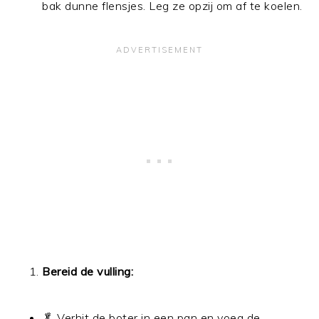
bak dunne flensjes. Leg ze opzij om af te koelen.
Bereid de vulling:
🥬 Verhit de boter in een pan en voeg de