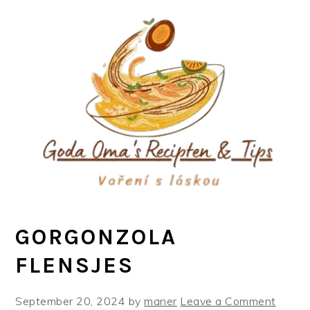
Skip
Skip
Skip
to
to
to
primary
main
primary
navigation
content
sidebar
GORGONZOLA
FLENSJES
September 20, 2024
by
maner
Leave a Comment