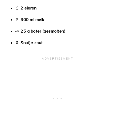
🥚
2 eieren
🥛
300 ml melk
🧈
25 g boter (gesmolten)
🧂
Snufje zout