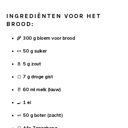
INGREDIËNTEN VOOR HET
BROOD:
🌾
300 g bloem voor brood
🍬
50 g suiker
🧂
5 g zout
🍞
7 g droge gist
🥛
60 ml melk (lauw)
🍳
1 ei
🧈
50 g boter (zacht)
🍞
Alle Tangzhong