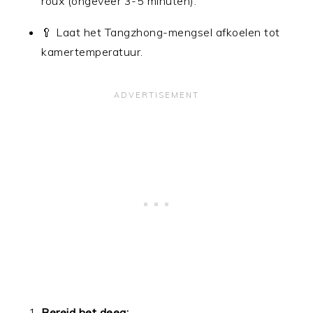
roux (ongeveer 3-5 minuten).
🥄 Laat het Tangzhong-mengsel afkoelen tot
kamertemperatuur.
Bereid het deeg: