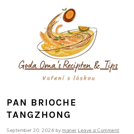
Skip
Skip
Skip
to
to
to
primary
main
primary
navigation
content
sidebar
PAN BRIOCHE
TANGZHONG
September 20, 2024
by
maner
Leave a Comment