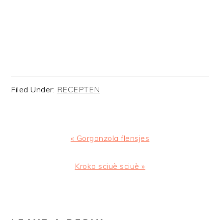
Filed Under:
RECEPTEN
Previous
« Gorgonzola flensjes
Post:
Next
Kroko sciuè sciuè »
Post:
READER
INTERACTIONS