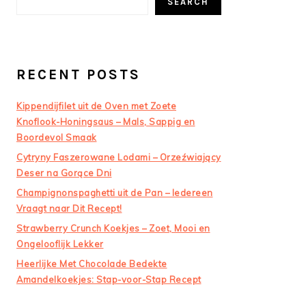
SEARCH
RECENT POSTS
Kippendijfilet uit de Oven met Zoete
Knoflook-Honingsaus – Mals, Sappig en
Boordevol Smaak
Cytryny Faszerowane Lodami – Orzeźwiający
Deser na Gorące Dni
Champignonspaghetti uit de Pan – Iedereen
Vraagt naar Dit Recept!
Strawberry Crunch Koekjes – Zoet, Mooi en
Ongelooflijk Lekker
Heerlijke Met Chocolade Bedekte
Amandelkoekjes: Stap-voor-Stap Recept