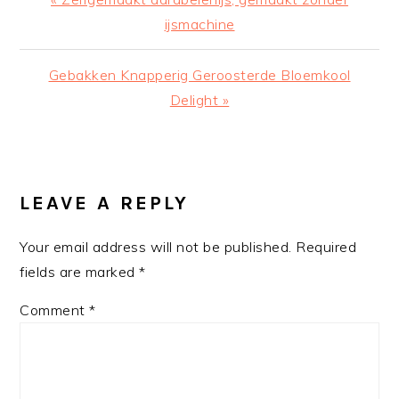
Post:
ijsmachine
Next
Gebakken Knapperig Geroosterde Bloemkool
Post:
Delight »
READER
INTERACTIONS
LEAVE A REPLY
Your email address will not be published.
Required
fields are marked
*
Comment
*