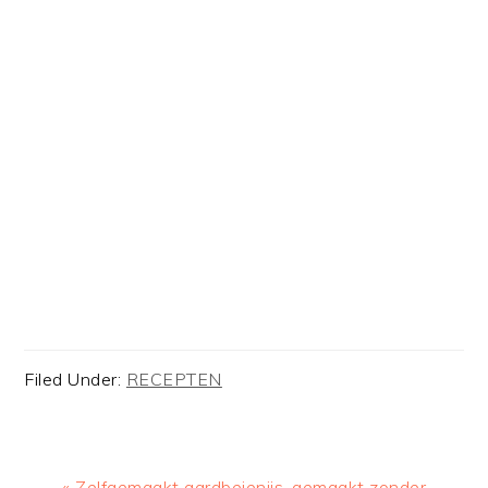
Filed Under:
RECEPTEN
Previous
« Zelfgemaakt aardbeienijs, gemaakt zonder