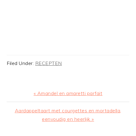
Filed Under:
RECEPTEN
Previous
« Amandel en amaretti parfait
Post:
Next
Aardappeltaart met courgettes en mortadella,
Post:
eenvoudig en heerlijk »