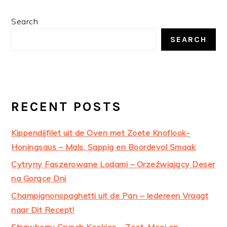
PRIMARY
Search
SIDEBAR
SEARCH
RECENT POSTS
Kippendijfilet uit de Oven met Zoete Knoflook-
Honingsaus – Mals, Sappig en Boordevol Smaak
Cytryny Faszerowane Lodami – Orzeźwiający Deser
na Gorące Dni
Champignonspaghetti uit de Pan – Iedereen Vraagt
naar Dit Recept!
Strawberry Crunch Koekjes – Zoet, Mooi en