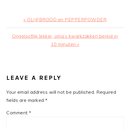
Previous
« OLIJFBROOD en PEPPERPOWDER
Post:
Next
Ongelooflijk lekker, oma’s kwarkzakken bereid in
Post:
10 minuten »
READER
INTERACTIONS
LEAVE A REPLY
Your email address will not be published.
Required
fields are marked
*
Comment
*