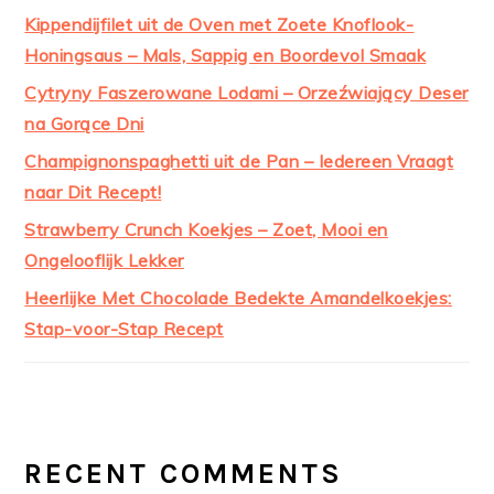
Kippendijfilet uit de Oven met Zoete Knoflook-
Honingsaus – Mals, Sappig en Boordevol Smaak
Cytryny Faszerowane Lodami – Orzeźwiający Deser
na Gorące Dni
Champignonspaghetti uit de Pan – Iedereen Vraagt
naar Dit Recept!
Strawberry Crunch Koekjes – Zoet, Mooi en
Ongelooflijk Lekker
Heerlijke Met Chocolade Bedekte Amandelkoekjes:
Stap-voor-Stap Recept
RECENT COMMENTS