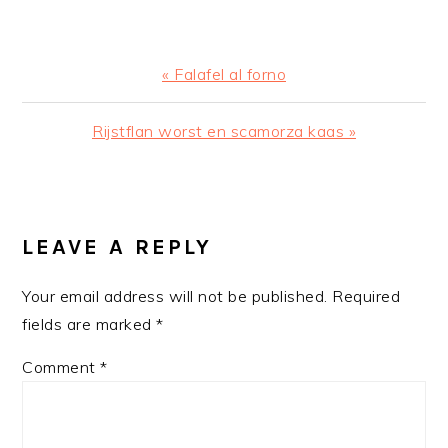
Previous
« Falafel al forno
Post:
Next
Rijstflan worst en scamorza kaas »
Post:
READER
INTERACTIONS
LEAVE A REPLY
Your email address will not be published.
Required
fields are marked
*
Comment
*