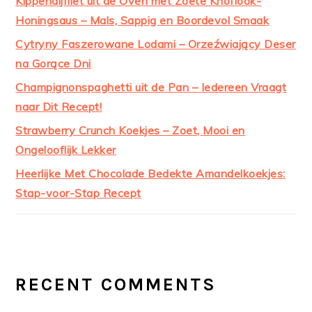
Kippendijfilet uit de Oven met Zoete Knoflook-
Honingsaus – Mals, Sappig en Boordevol Smaak
Cytryny Faszerowane Lodami – Orzeźwiający Deser
na Gorące Dni
Champignonspaghetti uit de Pan – Iedereen Vraagt
naar Dit Recept!
Strawberry Crunch Koekjes – Zoet, Mooi en
Ongelooflijk Lekker
Heerlijke Met Chocolade Bedekte Amandelkoekjes:
Stap-voor-Stap Recept
RECENT COMMENTS