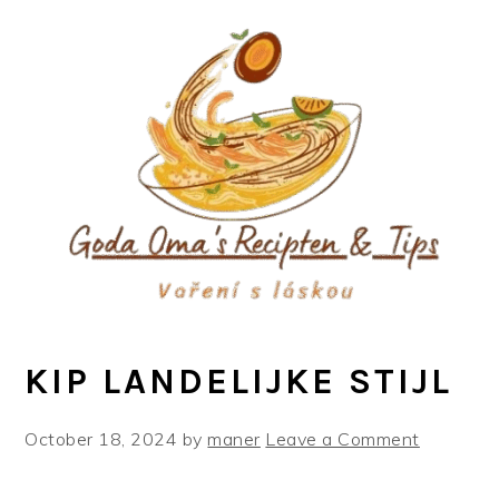
Skip
Skip
Skip
to
to
to
primary
main
primary
navigation
content
sidebar
KIP LANDELIJKE STIJL
October 18, 2024
by
maner
Leave a Comment