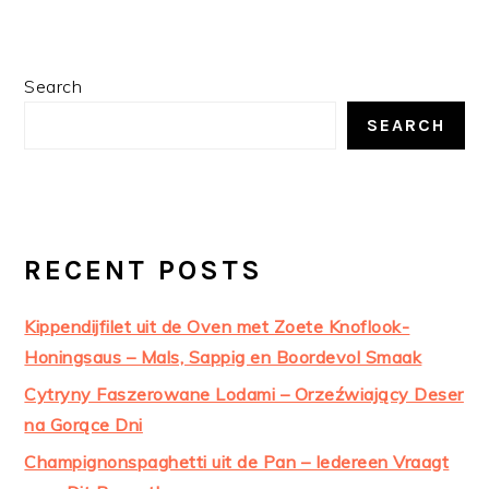
PRIMARY
Search
SIDEBAR
SEARCH
RECENT POSTS
Kippendijfilet uit de Oven met Zoete Knoflook-
Honingsaus – Mals, Sappig en Boordevol Smaak
Cytryny Faszerowane Lodami – Orzeźwiający Deser
na Gorące Dni
Champignonspaghetti uit de Pan – Iedereen Vraagt