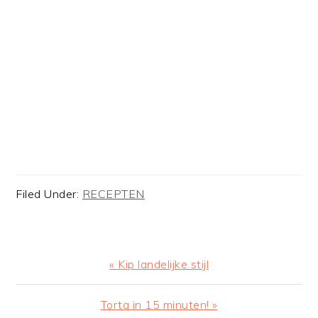
Filed Under:
RECEPTEN
Previous
« Kip landelijke stijl
Post:
Next
Torta in 15 minuten! »