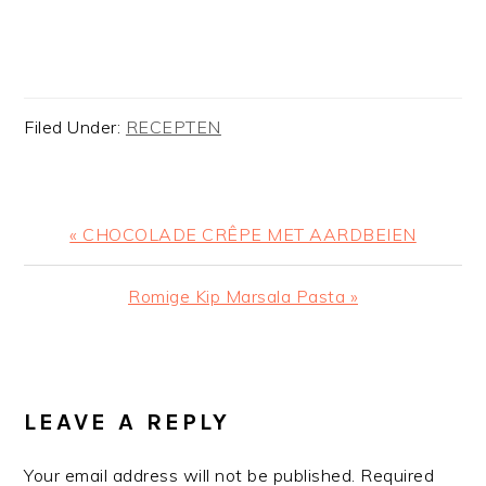
Filed Under:
RECEPTEN
Previous
« CHOCOLADE CRÊPE MET AARDBEIEN
Post:
Next
Romige Kip Marsala Pasta »
Post:
READER
INTERACTIONS
LEAVE A REPLY
Your email address will not be published.
Required