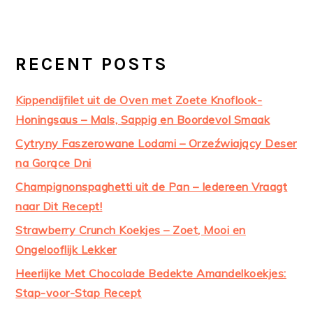
RECENT POSTS
Kippendijfilet uit de Oven met Zoete Knoflook-
Honingsaus – Mals, Sappig en Boordevol Smaak
Cytryny Faszerowane Lodami – Orzeźwiający Deser
na Gorące Dni
Champignonspaghetti uit de Pan – Iedereen Vraagt
naar Dit Recept!
Strawberry Crunch Koekjes – Zoet, Mooi en
Ongelooflijk Lekker
Heerlijke Met Chocolade Bedekte Amandelkoekjes:
Stap-voor-Stap Recept