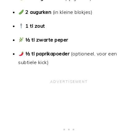
2 augurken
(in kleine blokjes)
1 tl zout
½ tl zwarte peper
½ tl paprikapoeder
(optioneel, voor een
subtiele kick)