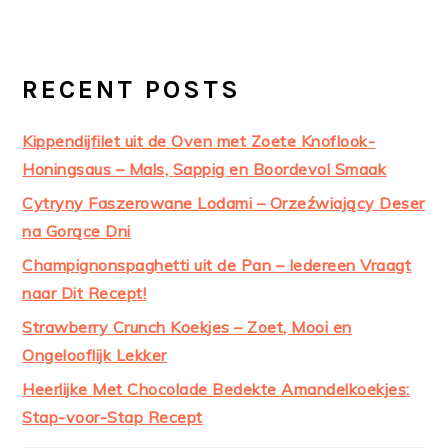
RECENT POSTS
Kippendijfilet uit de Oven met Zoete Knoflook-
Honingsaus – Mals, Sappig en Boordevol Smaak
Cytryny Faszerowane Lodami – Orzeźwiający Deser
na Gorące Dni
Champignonspaghetti uit de Pan – Iedereen Vraagt
naar Dit Recept!
Strawberry Crunch Koekjes – Zoet, Mooi en
Ongelooflijk Lekker
Heerlijke Met Chocolade Bedekte Amandelkoekjes:
Stap-voor-Stap Recept