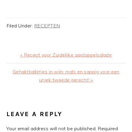
Filed Under:
RECEPTEN
Previous
« Recept voor Zuidelijke aardappelsalade
Post:
Next
Gehaktballetjes in wijn: mals en sappig voor een
Post:
uniek tweede gerecht! »
READER
INTERACTIONS
LEAVE A REPLY
Your email address will not be published.
Required