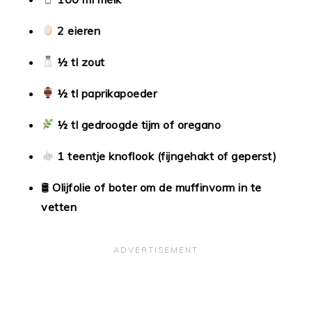
2 eieren
½ tl zout
½ tl paprikapoeder
½ tl gedroogde tijm of oregano
1 teentje knoflook (fijngehakt of geperst)
🛢
Olijfolie of boter om de muffinvorm in te
vetten