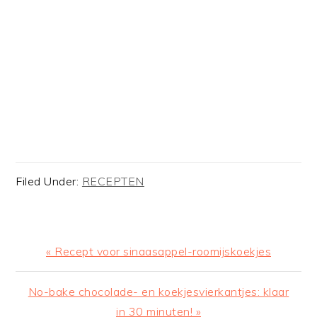
Filed Under:
RECEPTEN
Previous
« Recept voor sinaasappel-roomijskoekjes
Post:
Next
No-bake chocolade- en koekjesvierkantjes: klaar
Post:
in 30 minuten! »