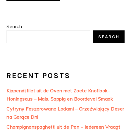
PRIMARY
Search
SIDEBAR
SEARCH
RECENT POSTS
Kippendijfilet uit de Oven met Zoete Knoflook-
Honingsaus – Mals, Sappig en Boordevol Smaak
Cytryny Faszerowane Lodami – Orzeźwiający Deser
na Gorące Dni
Champignonspaghetti uit de Pan – Iedereen Vraagt