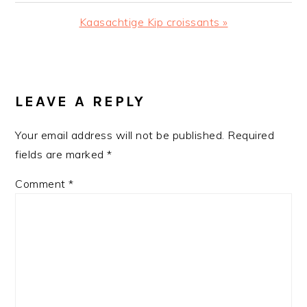
Post:
Next
Kaasachtige Kip croissants »
Post:
READER
INTERACTIONS
LEAVE A REPLY
Your email address will not be published.
Required
fields are marked
*
Comment
*