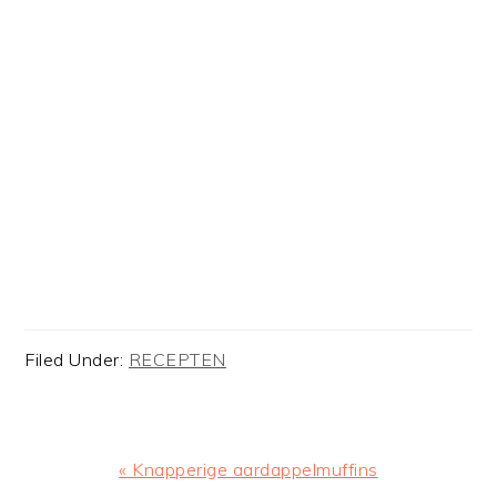
Filed Under:
RECEPTEN
Previous
« Knapperige aardappelmuffins