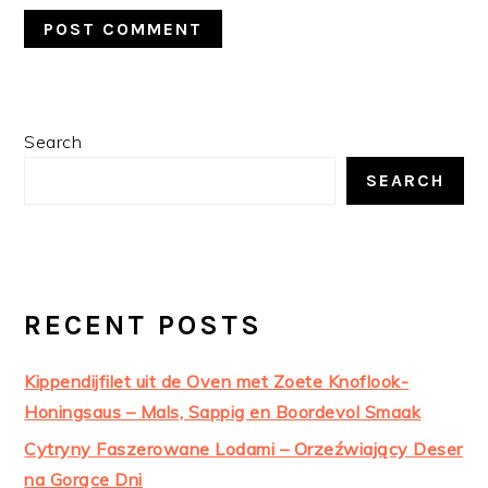
PRIMARY
Search
SIDEBAR
SEARCH
RECENT POSTS
Kippendijfilet uit de Oven met Zoete Knoflook-
Honingsaus – Mals, Sappig en Boordevol Smaak
Cytryny Faszerowane Lodami – Orzeźwiający Deser
na Gorące Dni