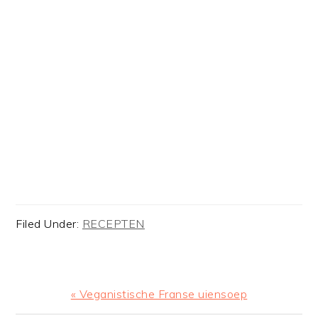
Filed Under:
RECEPTEN
Previous
« Veganistische Franse uiensoep
Post: