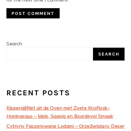
PRIMARY
Search
SIDEBAR
SEARCH
RECENT POSTS
Kippendijfilet uit de Oven met Zoete Knoflook-
Honingsaus – Mals, Sappig en Boordevol Smaak
Cytryny Faszerowane Lodami – Orzeźwiający Deser