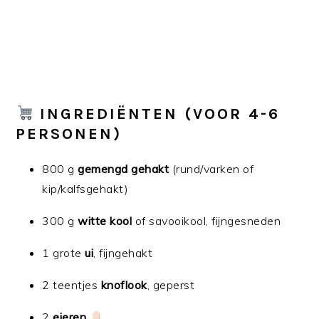
INGREDIËNTEN (VOOR 4-6
PERSONEN)
800 g
gemengd gehakt
(rund/varken of
kip/kalfsgehakt)
300 g
witte kool
of savooikool, fijngesneden
1 grote
ui
, fijngehakt
2 teentjes
knoflook
, geperst
2
eieren