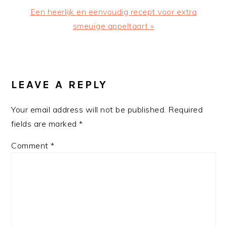
Next
Een heerlijk en eenvoudig recept voor extra
Post:
smeuïge appeltaart »
READER
INTERACTIONS
LEAVE A REPLY
Your email address will not be published.
Required
fields are marked
*
Comment
*