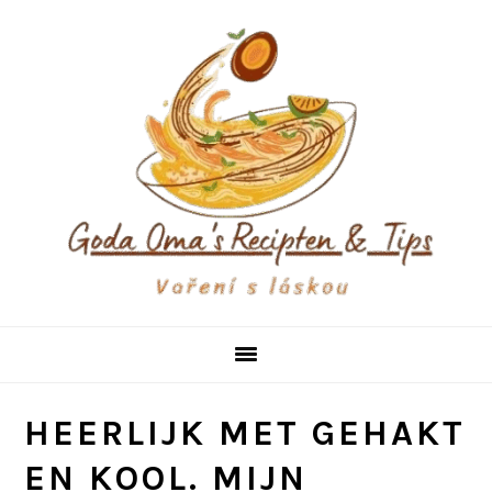
Skip
Skip
Skip
to
to
to
primary
main
primary
navigation
content
sidebar
HEERLIJK MET GEHAKT
EN KOOL. MIJN