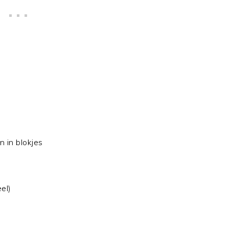
n in blokjes
el)