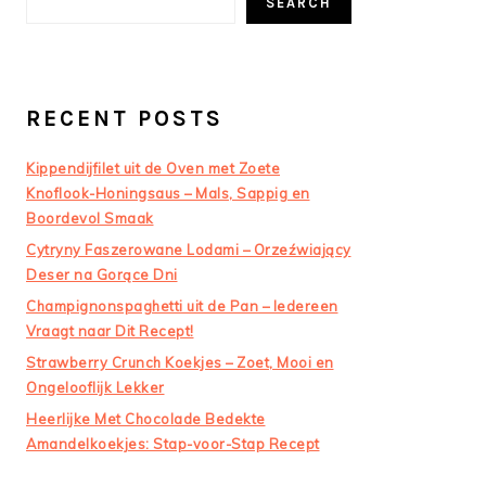
SEARCH
RECENT POSTS
Kippendijfilet uit de Oven met Zoete
Knoflook-Honingsaus – Mals, Sappig en
Boordevol Smaak
Cytryny Faszerowane Lodami – Orzeźwiający
Deser na Gorące Dni
Champignonspaghetti uit de Pan – Iedereen
Vraagt naar Dit Recept!
Strawberry Crunch Koekjes – Zoet, Mooi en
Ongelooflijk Lekker
Heerlijke Met Chocolade Bedekte
Amandelkoekjes: Stap-voor-Stap Recept