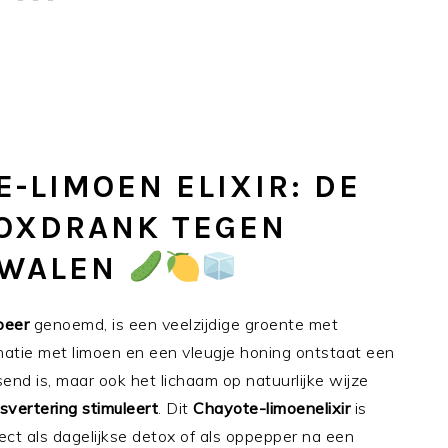
E-LIMOEN ELIXIR: DE
TOXDRANK TEGEN
KWALEN
peer
genoemd, is een veelzijdige groente met
inatie met limoen en een vleugje honing ontstaat een
send is, maar ook het lichaam op natuurlijke wijze
svertering stimuleert
. Dit
Chayote-limoenelixir
is
ct als dagelijkse detox of als oppepper na een