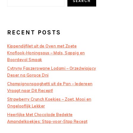
SEARCH
RECENT POSTS
Kippendijfilet uit de Oven met Zoete
Knoflook-Honingsaus – Mals, Sappig en
Boordevol Smaak
Cytryny Faszerowane Lodami – Orzeźwiający
Deser na Gorące Dni
Champignonspaghetti uit de Pan – Iedereen
Vraagt naar Dit Recept!
Strawberry Crunch Koekjes – Zoet, Mooi en
Ongelooflijk Lekker
Heerlijke Met Chocolade Bedekte
Amandelkoekjes: Stap-voor-Stap Recept