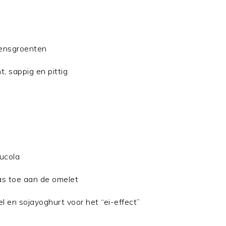
n
oensgroenten
, sappig en pittig
rucola
as toe aan de omelet
en sojayoghurt voor het “ei-effect”