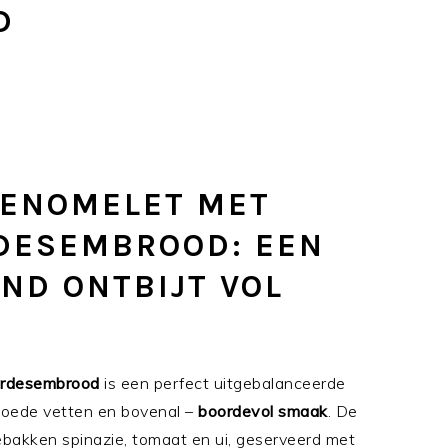
D
TENOMELET MET
DESEMBROOD: EEN
ND ONTBIJT VOL
urdesembrood
is een perfect uitgebalanceerde
, goede vetten en bovenal –
boordevol smaak
. De
bakken spinazie, tomaat en ui, geserveerd met