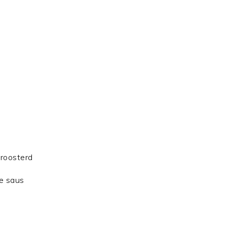
geroosterd
ge saus