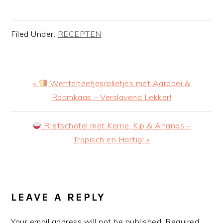
Filed Under:
RECEPTEN
Previous
«
Wentelteefjesrolletjes met Aardbei &
Post:
Roomkaas – Verslavend Lekker!
Next
Rijstschotel met Kerrie, Kip & Ananas –
Post:
Tropisch en Hartig! »
READER
INTERACTIONS
LEAVE A REPLY
Your email address will not be published.
Required