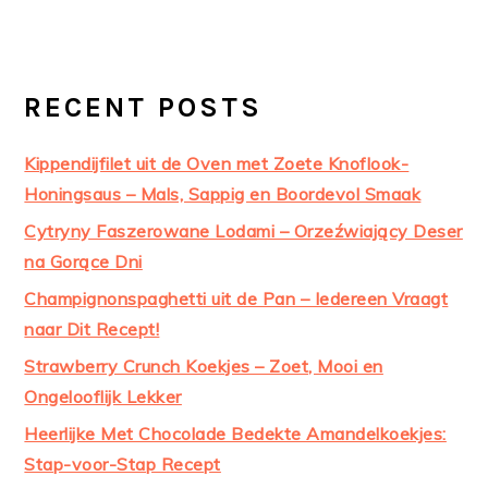
RECENT POSTS
Kippendijfilet uit de Oven met Zoete Knoflook-
Honingsaus – Mals, Sappig en Boordevol Smaak
Cytryny Faszerowane Lodami – Orzeźwiający Deser
na Gorące Dni
Champignonspaghetti uit de Pan – Iedereen Vraagt
naar Dit Recept!
Strawberry Crunch Koekjes – Zoet, Mooi en
Ongelooflijk Lekker
Heerlijke Met Chocolade Bedekte Amandelkoekjes:
Stap-voor-Stap Recept