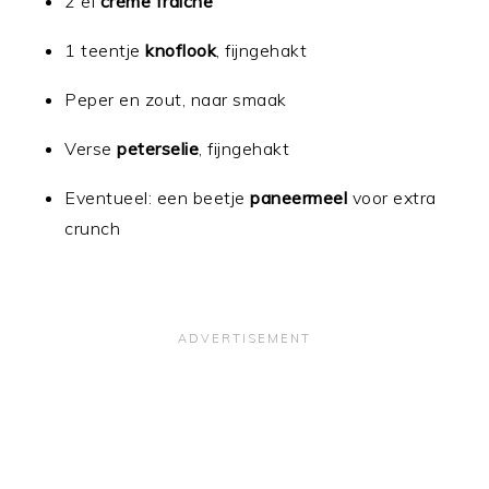
2 el
crème fraîche
1 teentje
knoflook
, fijngehakt
Peper en zout, naar smaak
Verse
peterselie
, fijngehakt
Eventueel: een beetje
paneermeel
voor extra
crunch