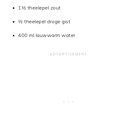
1½ theelepel zout
½ theelepel droge gist
400 ml lauwwarm water