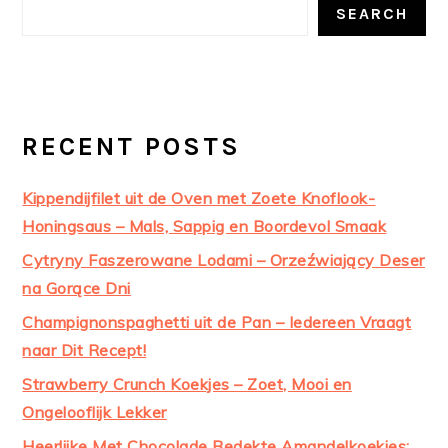
SIDEBAR
SEARCH
RECENT POSTS
Kippendijfilet uit de Oven met Zoete Knoflook-
Honingsaus – Mals, Sappig en Boordevol Smaak
Cytryny Faszerowane Lodami – Orzeźwiający Deser
na Gorące Dni
Champignonspaghetti uit de Pan – Iedereen Vraagt
naar Dit Recept!
Strawberry Crunch Koekjes – Zoet, Mooi en
Ongelooflijk Lekker
Heerlijke Met Chocolade Bedekte Amandelkoekjes: