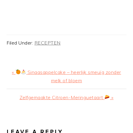
Filed Under:
RECEPTEN
Previous
«
Sinaasappelcake – heerlijk smeuïg zonder
Post:
melk of bloem
Next
Zelfgemaakte Citroen-Meringuetaart
»
Post:
READER
INTERACTIONS
LEAVE A REPLY