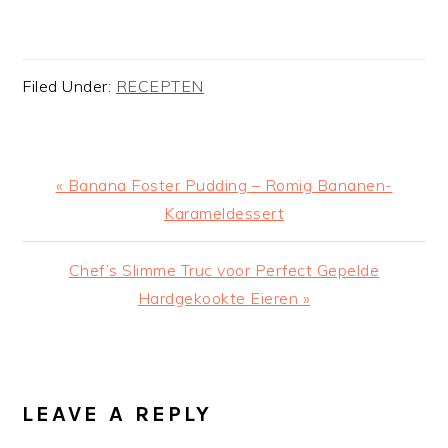
Filed Under:
RECEPTEN
Previous
« Banana Foster Pudding – Romig Bananen-
Post:
Karameldessert
Next
Chef’s Slimme Truc voor Perfect Gepelde
Post:
Hardgekookte Eieren »
READER
INTERACTIONS
LEAVE A REPLY