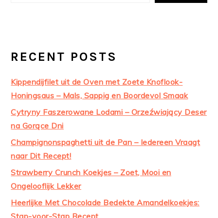
RECENT POSTS
Kippendijfilet uit de Oven met Zoete Knoflook-
Honingsaus – Mals, Sappig en Boordevol Smaak
Cytryny Faszerowane Lodami – Orzeźwiający Deser
na Gorące Dni
Champignonspaghetti uit de Pan – Iedereen Vraagt
naar Dit Recept!
Strawberry Crunch Koekjes – Zoet, Mooi en
Ongelooflijk Lekker
Heerlijke Met Chocolade Bedekte Amandelkoekjes:
Stap-voor-Stap Recept