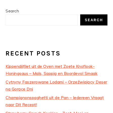
PAGE
PAGE
PAGE
omitted
PAGE
PRIMARY
Search
SIDEBAR
SEARCH
RECENT POSTS
Kippendijfilet uit de Oven met Zoete Knoflook-
Honingsaus – Mals, Sappig en Boordevol Smaak
Cytryny Faszerowane Lodami – Orzeźwiający Deser
na Gorące Dni
Champignonspaghetti uit de Pan – Iedereen Vraagt
naar Dit Recept!