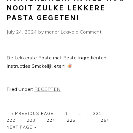
NOOIT ZULKE LEKKERE
PASTA GEGETEN!
July 24, 2024
by
maner
Leave a Comment
De Lekkerste Pasta met Pesto Ingrediënten
Instructies Smakelijk eten!
Filed Under:
RECEPTEN
GO
GO
Interim
GO
GO
«
PREVIOUS PAGE
1
…
221
TO
GO
GO
TO
GO
pages
Interim
TO
GO
TO
GO
222
223
224
225
…
264
TO
TO
PAGE
TO
omitted
pages
PAGE
TO
PAGE
TO
NEXT PAGE »