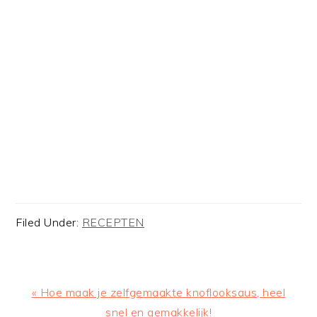
Filed Under:
RECEPTEN
Previous
« Hoe maak je zelfgemaakte knoflooksaus, heel
Post:
snel en gemakkelijk!