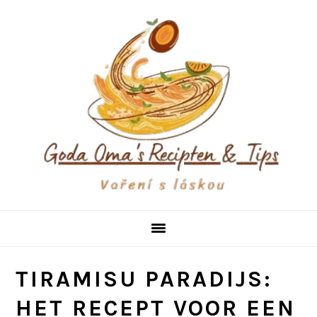
Skip
Skip
Skip
to
to
to
primary
main
primary
navigation
content
sidebar
TIRAMISU PARADIJS:
HET RECEPT VOOR EEN