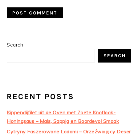
PRIMARY
Search
SIDEBAR
SEARCH
RECENT POSTS
Kippendijfilet uit de Oven met Zoete Knoflook-
Honingsaus – Mals, Sappig en Boordevol Smaak
Cytryny Faszerowane Lodami – Orzeźwiający Deser