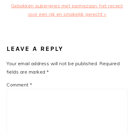
Next
Gebakken aubergines met parmezaan: het recept
Post:
voor een rijk en smakelijk gerecht »
READER
INTERACTIONS
LEAVE A REPLY
Your email address will not be published.
Required
fields are marked
*
Comment
*