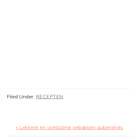
Filed Under:
RECEPTEN
Previous
« Lekkere en voedzame gebakken aubergines
Post: