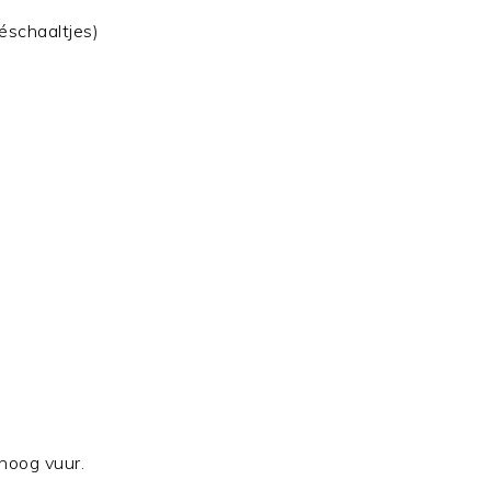
éschaaltjes)
lhoog vuur.