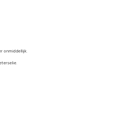
r onmiddellijk.
terselie.