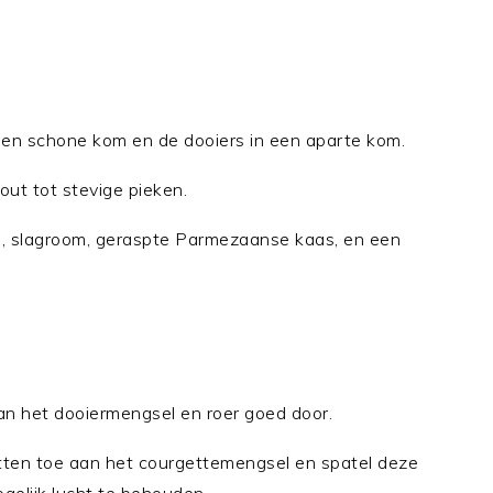
 een schone kom en de dooiers in een aparte kom.
zout tot stevige pieken.
s, slagroom, geraspte Parmezaanse kaas, en een
n het dooiermengsel en roer goed door.
itten toe aan het courgettemengsel en spatel deze