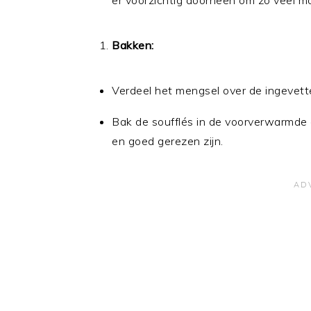
er voorzichtig doorheen om zo veel mo
Bakken:
Verdeel het mengsel over de ingevette
Bak de soufflés in de voorverwarmde
en goed gerezen zijn.