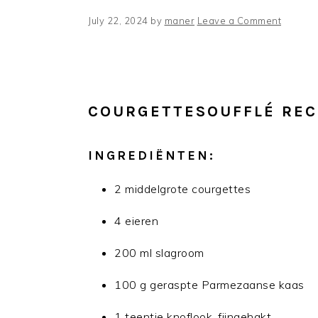
July 22, 2024
by
maner
Leave a Comment
COURGETTESOUFFLÉ REC
INGREDIËNTEN:
2 middelgrote courgettes
4 eieren
200 ml slagroom
100 g geraspte Parmezaanse kaas
1 teentje knoflook, fijngehakt