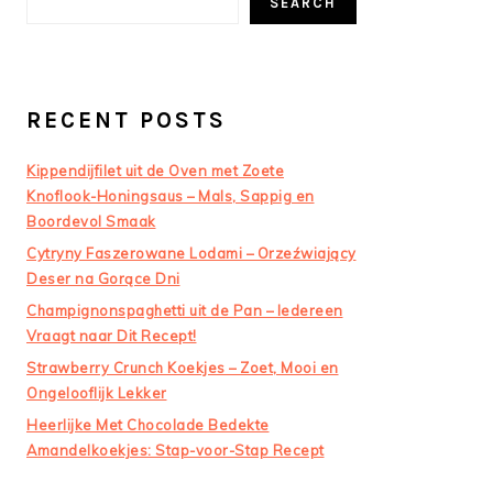
SEARCH
RECENT POSTS
Kippendijfilet uit de Oven met Zoete
Knoflook-Honingsaus – Mals, Sappig en
Boordevol Smaak
Cytryny Faszerowane Lodami – Orzeźwiający
Deser na Gorące Dni
Champignonspaghetti uit de Pan – Iedereen
Vraagt naar Dit Recept!
Strawberry Crunch Koekjes – Zoet, Mooi en
Ongelooflijk Lekker
Heerlijke Met Chocolade Bedekte
Amandelkoekjes: Stap-voor-Stap Recept