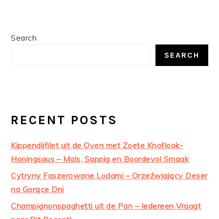
PRIMARY
Search
SIDEBAR
SEARCH
RECENT POSTS
Kippendijfilet uit de Oven met Zoete Knoflook-
Honingsaus – Mals, Sappig en Boordevol Smaak
Cytryny Faszerowane Lodami – Orzeźwiający Deser
na Gorące Dni
Champignonspaghetti uit de Pan – Iedereen Vraagt