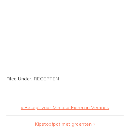
Filed Under:
RECEPTEN
Previous
« Recept voor Mimosa Eieren in Verrines
Post:
Next
Kipstoofpot met groenten »