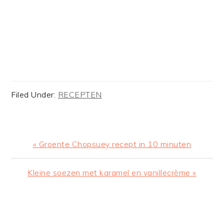
Filed Under:
RECEPTEN
Previous
« Groente Chopsuey recept in 10 minuten
Post:
Next
Kleine soezen met karamel en vanillecrème »
Post:
READER