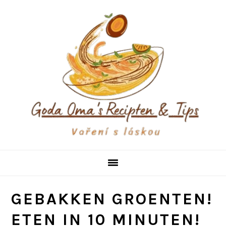
Skip
Skip
Skip
to
to
to
primary
main
primary
navigation
content
sidebar
GEBAKKEN GROENTEN!
ETEN IN 10 MINUTEN!