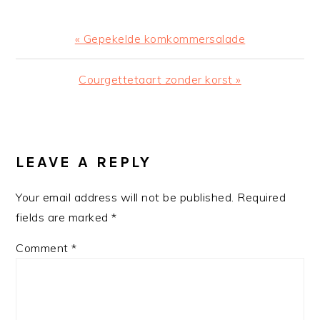
Previous
« Gepekelde komkommersalade
Post:
Next
Courgettetaart zonder korst »
Post:
READER
INTERACTIONS
LEAVE A REPLY
Your email address will not be published.
Required
fields are marked
*
Comment
*