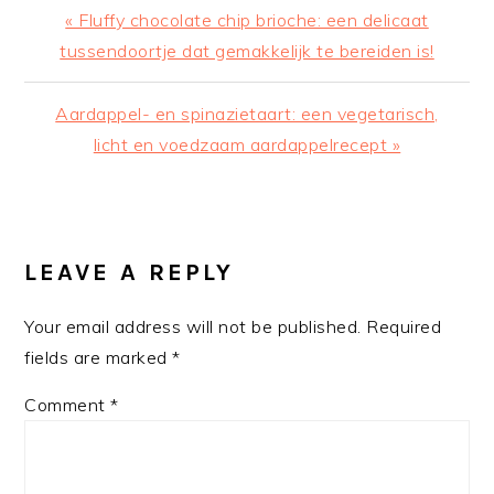
Previous
« Fluffy chocolate chip brioche: een delicaat
Post:
tussendoortje dat gemakkelijk te bereiden is!
Next
Aardappel- en spinazietaart: een vegetarisch,
Post:
licht en voedzaam aardappelrecept »
READER
INTERACTIONS
LEAVE A REPLY
Your email address will not be published.
Required
fields are marked
*
Comment
*