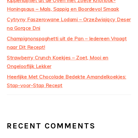
Kippendijfilet uit de Oven met Zoete Knoflook-
Honingsaus – Mals, Sappig en Boordevol Smaak
Cytryny Faszerowane Lodami – Orzeźwiający Deser
na Gorące Dni
Champignonspaghetti uit de Pan – Iedereen Vraagt
naar Dit Recept!
Strawberry Crunch Koekjes – Zoet, Mooi en
Ongelooflijk Lekker
Heerlijke Met Chocolade Bedekte Amandelkoekjes:
Stap-voor-Stap Recept
RECENT COMMENTS