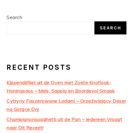
PRIMARY
Search
SIDEBAR
SEARCH
RECENT POSTS
Kippendijfilet uit de Oven met Zoete Knoflook-
Honingsaus – Mals, Sappig en Boordevol Smaak
Cytryny Faszerowane Lodami – Orzeźwiający Deser
na Gorące Dni
Champignonspaghetti uit de Pan – Iedereen Vraagt
naar Dit Recept!