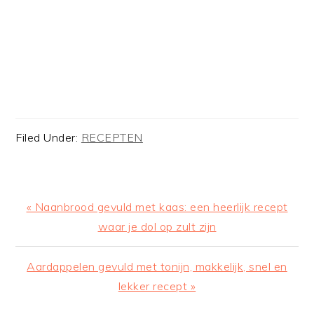
Filed Under:
RECEPTEN
Previous
« Naanbrood gevuld met kaas: een heerlijk recept
Post:
waar je dol op zult zijn
Next
Aardappelen gevuld met tonijn, makkelijk, snel en
Post:
lekker recept »