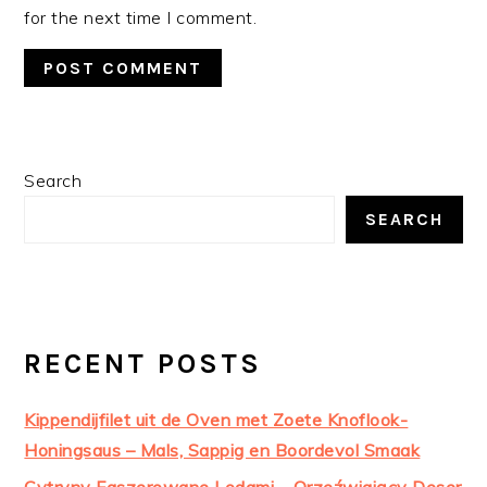
for the next time I comment.
PRIMARY
Search
SIDEBAR
SEARCH
RECENT POSTS
Kippendijfilet uit de Oven met Zoete Knoflook-
Honingsaus – Mals, Sappig en Boordevol Smaak
Cytryny Faszerowane Lodami – Orzeźwiający Deser