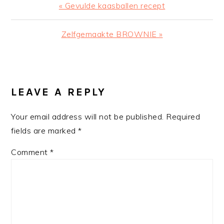
Previous
« Gevulde kaasballen recept
Post:
Next
Zelfgemaakte BROWNIE »
Post:
READER
INTERACTIONS
LEAVE A REPLY
Your email address will not be published.
Required
fields are marked
*
Comment
*