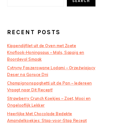
SEARCH
RECENT POSTS
Kippendijfilet uit de Oven met Zoete
Knoflook-Honingsaus – Mals, Sappig en
Boordevol Smaak
Cytryny Faszerowane Lodami – Orzeźwiający
Deser na Gorące Dni
Champignonspaghetti uit de Pan – Iedereen
Vraagt naar Dit Recept!
Strawberry Crunch Koekjes – Zoet, Mooi en
Ongelooflijk Lekker
Heerlijke Met Chocolade Bedekte
Amandelkoekjes: Stap-voor-Stap Recept