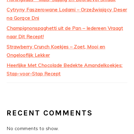
Cytryny Faszerowane Lodami – Orzeźwiający Deser
na Gorące Dni
Champignonspaghetti uit de Pan – Iedereen Vraagt
naar Dit Recept!
Strawberry Crunch Koekjes – Zoet, Mooi en
Ongelooflijk Lekker
Heerlijke Met Chocolade Bedekte Amandelkoekjes:
Stap-voor-Stap Recept
RECENT COMMENTS
No comments to show.