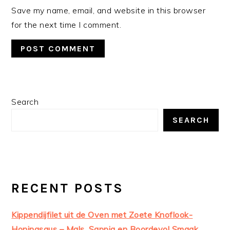
Save my name, email, and website in this browser
for the next time I comment.
PRIMARY
Search
SIDEBAR
SEARCH
RECENT POSTS
Kippendijfilet uit de Oven met Zoete Knoflook-
Honingsaus – Mals, Sappig en Boordevol Smaak