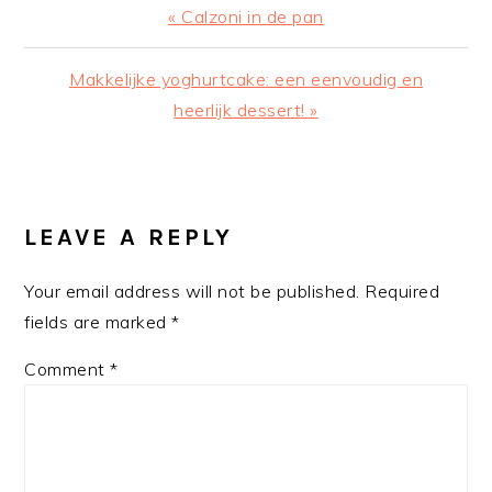
Previous
« Calzoni in de pan
Post:
Next
Makkelijke yoghurtcake: een eenvoudig en
Post:
heerlijk dessert! »
READER
INTERACTIONS
LEAVE A REPLY
Your email address will not be published.
Required
fields are marked
*
Comment
*