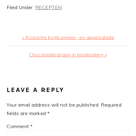
Filed Under:
RECEPTEN
Previous
« Krokante komkommer- en appelsalade
Post:
Next
Chocoladebanaan in bladerdeeg »
Post:
READER
INTERACTIONS
LEAVE A REPLY
Your email address will not be published.
Required
fields are marked
*
Comment
*