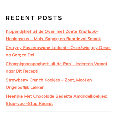
RECENT POSTS
Kippendijfilet uit de Oven met Zoete Knoflook-
Honingsaus – Mals, Sappig en Boordevol Smaak
Cytryny Faszerowane Lodami – Orzeźwiający Deser
na Gorące Dni
Champignonspaghetti uit de Pan – Iedereen Vraagt
naar Dit Recept!
Strawberry Crunch Koekjes – Zoet, Mooi en
Ongelooflijk Lekker
Heerlijke Met Chocolade Bedekte Amandelkoekjes:
Stap-voor-Stap Recept