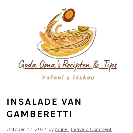
Skip
Skip
Skip
to
to
to
primary
main
primary
navigation
content
sidebar
INSALADE VAN
GAMBERETTI
October 27, 2024
by
maner
Leave a Comment