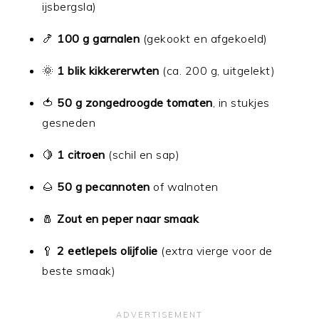
ijsbergsla)
🍤
100 g garnalen
(gekookt en afgekoeld)
🌞
1 blik kikkererwten
(ca. 200 g, uitgelekt)
🍅
50 g zongedroogde tomaten
, in stukjes
gesneden
🍋
1 citroen
(schil en sap)
🌰
50 g pecannoten
of walnoten
🧂
Zout en peper naar smaak
🥄
2 eetlepels olijfolie
(extra vierge voor de
beste smaak)