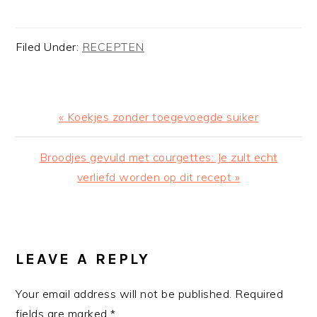
Filed Under:
RECEPTEN
Previous
« Koekjes zonder toegevoegde suiker
Post:
Next
Broodjes gevuld met courgettes: Je zult echt
Post:
verliefd worden op dit recept »
READER
INTERACTIONS
LEAVE A REPLY
Your email address will not be published.
Required
fields are marked
*