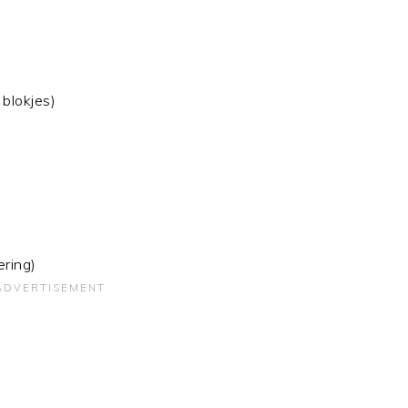
 blokjes)
ering)