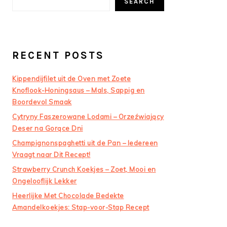
SEARCH
RECENT POSTS
Kippendijfilet uit de Oven met Zoete
Knoflook-Honingsaus – Mals, Sappig en
Boordevol Smaak
Cytryny Faszerowane Lodami – Orzeźwiający
Deser na Gorące Dni
Champignonspaghetti uit de Pan – Iedereen
Vraagt naar Dit Recept!
Strawberry Crunch Koekjes – Zoet, Mooi en
Ongelooflijk Lekker
Heerlijke Met Chocolade Bedekte
Amandelkoekjes: Stap-voor-Stap Recept