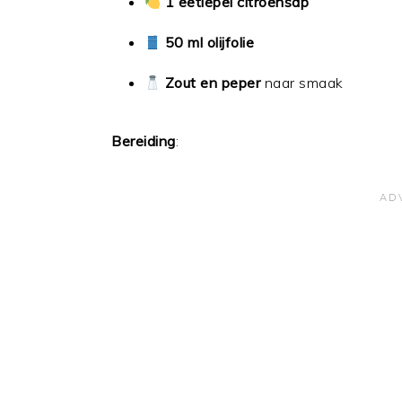
1 eetlepel citroensap
50 ml olijfolie
Zout en peper
naar smaak
Bereiding
: