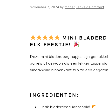
November 7, 2024
by
maner
Leave a Comment
MINI BLADERD
ELK FEESTJE!
Deze mini bladerdeeg hapjes zijn gemakkelij
borrels of gewoon als een lekker tussendo
smaakvolle binnenkant zijn ze een gegaran
INGREDIËNTEN:
1 pak bladerdeeg (ontdooid)