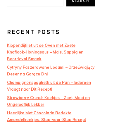
SEARCH
RECENT POSTS
Kippendijfilet uit de Oven met Zoete
Knoflook-Honingsaus – Mals, Sappig en
Boordevol Smaak
Cytryny Faszerowane Lodami – Orzeźwiający
Deser na Gorące Dni
Champignonspaghetti uit de Pan – Iedereen
Vraagt naar Dit Recept!
Strawberry Crunch Koekjes – Zoet, Mooi en
Ongelooflijk Lekker
Heerlijke Met Chocolade Bedekte
Amandelkoekjes: Stap-voor-Stap Recept