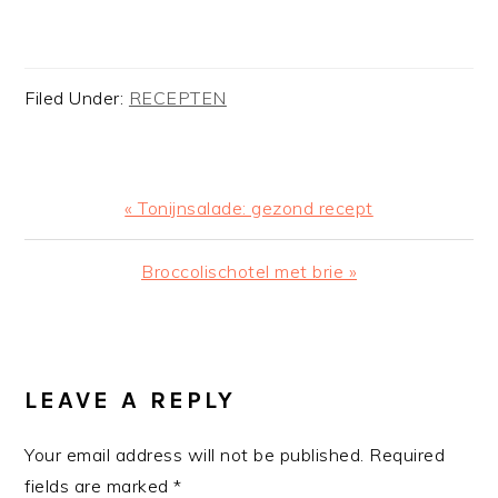
Filed Under:
RECEPTEN
Previous
« Tonijnsalade: gezond recept
Post:
Next
Broccolischotel met brie »
Post:
READER
INTERACTIONS
LEAVE A REPLY
Your email address will not be published.
Required
fields are marked
*