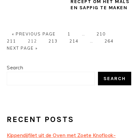
RECEPT OM HET MALS
EN SAPPIG TE MAKEN
GO
GO
Interim
GO
GO
«
PREVIOUS PAGE
1
…
210
TO
GO
GO
TO
GO
pages
Interim
TO
GO
TO
GO
211
212
213
214
…
264
TO
TO
PAGE
TO
omitted
pages
PAGE
TO
PAGE
TO
NEXT PAGE »
PAGE
PAGE
PAGE
omitted
PAGE
PRIMARY
Search
SIDEBAR
SEARCH
RECENT POSTS
Kippendijfilet uit de Oven met Zoete Knoflook-