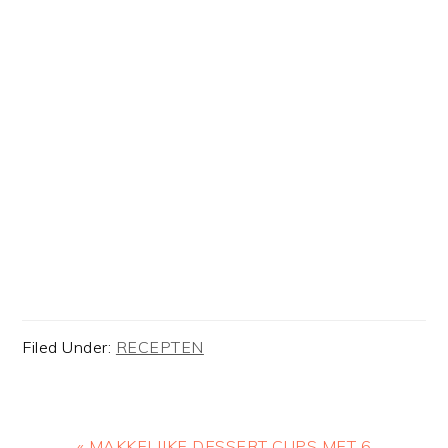
Filed Under:
RECEPTEN
Previous
« MAKKELIJKE DESSERT CUPS MET 6