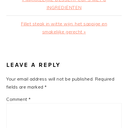
Post:
INGREDIËNTEN
Next
Fillet steak in witte wijn: het sappige en
Post:
smakelijke gerecht »
READER
INTERACTIONS
LEAVE A REPLY
Your email address will not be published.
Required
fields are marked
*
Comment
*