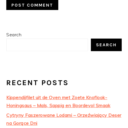
PRIMARY
Search
SIDEBAR
SEARCH
RECENT POSTS
Kippendijfilet uit de Oven met Zoete Knoflook-
Honingsaus – Mals, Sappig en Boordevol Smaak
Cytryny Faszerowane Lodami – Orzeźwiający Deser
na Gorące Dni