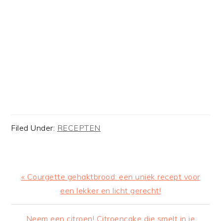
Filed Under:
RECEPTEN
Previous
« Courgette gehaktbrood: een uniek recept voor
Post:
een lekker en licht gerecht!
Next
Neem een citroen! Citroencake die smelt in je