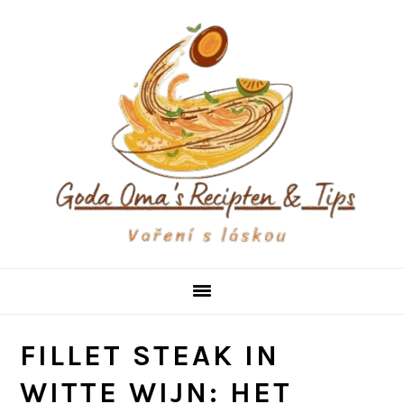
Skip
Skip
Skip
to
to
to
primary
main
primary
navigation
content
sidebar
FILLET STEAK IN
WITTE WIJN: HET