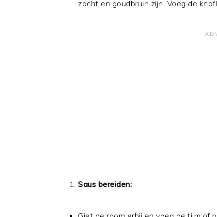
zacht en goudbruin zijn. Voeg de kno
Saus bereiden:
Giet de room erbij en voeg de tijm of 