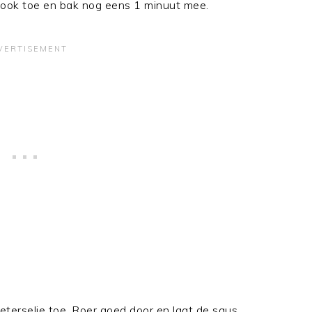
flook toe en bak nog eens 1 minuut mee.
peterselie toe. Roer goed door en laat de saus