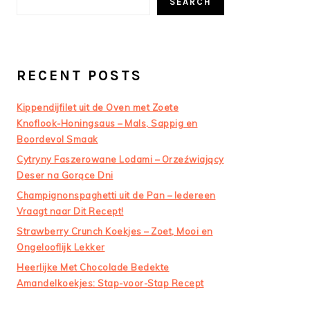
SEARCH
RECENT POSTS
Kippendijfilet uit de Oven met Zoete
Knoflook-Honingsaus – Mals, Sappig en
Boordevol Smaak
Cytryny Faszerowane Lodami – Orzeźwiający
Deser na Gorące Dni
Champignonspaghetti uit de Pan – Iedereen
Vraagt naar Dit Recept!
Strawberry Crunch Koekjes – Zoet, Mooi en
Ongelooflijk Lekker
Heerlijke Met Chocolade Bedekte
Amandelkoekjes: Stap-voor-Stap Recept