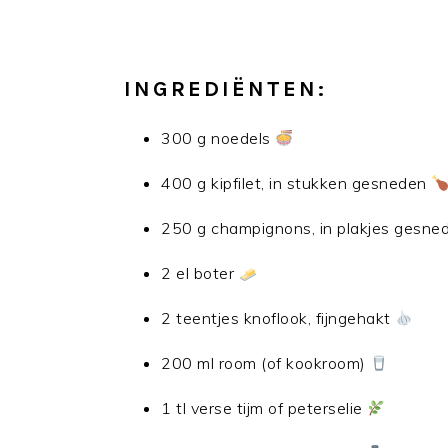
INGREDIËNTEN:
300 g noedels
400 g kipfilet, in stukken gesneden
250 g champignons, in plakjes gesn
2 el boter
2 teentjes knoflook, fijngehakt
200 ml room (of kookroom)
1 tl verse tijm of peterselie