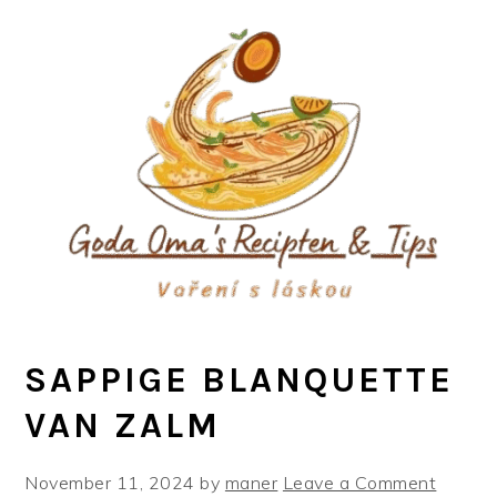
Skip
Skip
Skip
to
to
to
primary
main
primary
navigation
content
sidebar
SAPPIGE BLANQUETTE
VAN ZALM
November 11, 2024
by
maner
Leave a Comment