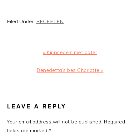
Filed Under:
RECEPTEN
Previous
« Kipnoedels met boter
Post:
Next
Benedetta’s bes Charlotte »
Post:
READER
INTERACTIONS
LEAVE A REPLY
Your email address will not be published.
Required
fields are marked
*