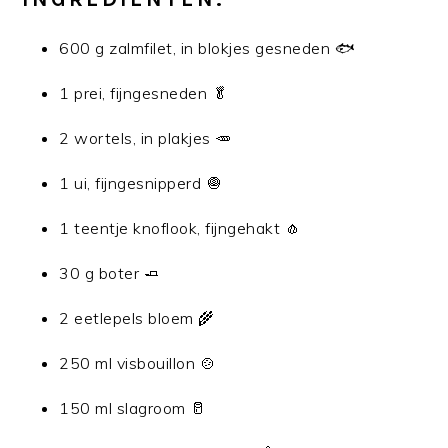
600 g zalmfilet, in blokjes gesneden 🐟
1 prei, fijngesneden 🥬
2 wortels, in plakjes 🥕
1 ui, fijngesnipperd 🧅
1 teentje knoflook, fijngehakt 🧄
30 g boter 🧈
2 eetlepels bloem 🌾
250 ml visbouillon 🍲
150 ml slagroom 🥛