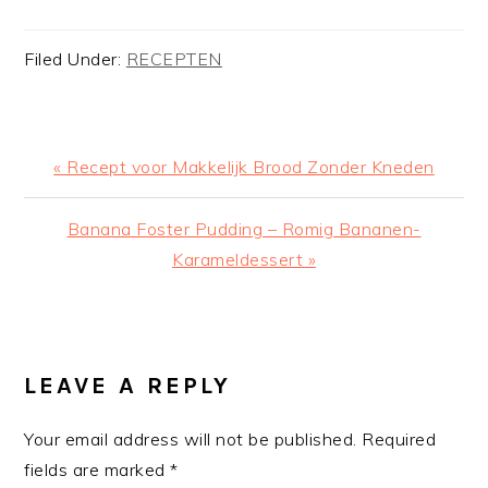
Filed Under:
RECEPTEN
Previous
« Recept voor Makkelijk Brood Zonder Kneden
Post:
Next
Banana Foster Pudding – Romig Bananen-
Post:
Karameldessert »
READER
INTERACTIONS
LEAVE A REPLY
Your email address will not be published.
Required
fields are marked
*