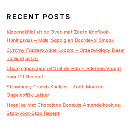
RECENT POSTS
Kippendijfilet uit de Oven met Zoete Knoflook-
Honingsaus – Mals, Sappig en Boordevol Smaak
Cytryny Faszerowane Lodami – Orzeźwiający Deser
na Gorące Dni
Champignonspaghetti uit de Pan – Iedereen Vraagt
naar Dit Recept!
Strawberry Crunch Koekjes – Zoet, Mooi en
Ongelooflijk Lekker
Heerlijke Met Chocolade Bedekte Amandelkoekjes:
Stap-voor-Stap Recept